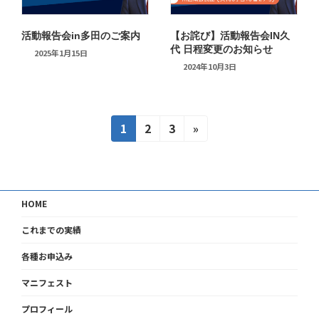
活動報告会in多田のご案内
【お詫び】活動報告会IN久
代 日程変更のお知らせ
2025年1月15日
2024年10月3日
投
固
固
固
1
2
3
»
定
定
定
稿
ペ
ペ
ペ
ー
ー
ー
の
ジ
ジ
ジ
HOME
ペ
これまでの実績
ー
各種お申込み
ジ
マニフェスト
送
プロフィール
り