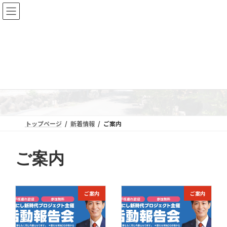
コ
ナ
ン
ビ
テ
ゲ
ン
ー
ツ
シ
へ
ョ
新着情報
ス
ン
キ
に
ッ
移
プ
動
トップページ
新着情報
ご案内
ご案内
ご案内
ご案内