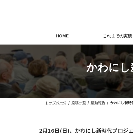
コ
ナ
ン
ビ
テ
ゲ
ン
ー
ツ
シ
HOME
これまでの実績
へ
ョ
ス
ン
キ
に
かわにし
ッ
移
プ
動
トップページ
投稿一覧
活動報告
かわにし新時
2月16日(日)、かわにし新時代プロ