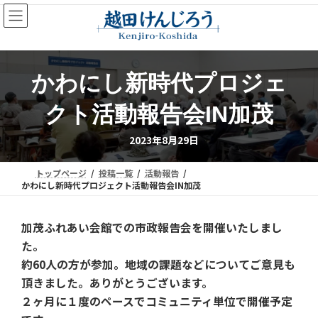
コ
ナ
ン
ビ
テ
ゲ
ン
ー
ツ
シ
かわにし新時代プロジェ
へ
ョ
ス
ン
クト活動報告会IN加茂
キ
に
ッ
移
2023年8月29日
プ
動
トップページ
投稿一覧
活動報告
かわにし新時代プロジェクト活動報告会IN加茂
加茂ふれあい会館での市政報告会を開催いたしまし
た。
約60人の方が参加。地域の課題などについてご意見も
頂きました。ありがとうございます。
２ヶ月に１度のペースでコミュニティ単位で開催予定