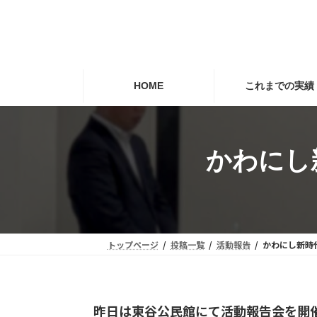
コ
ナ
ン
ビ
テ
ゲ
ン
ー
ツ
シ
HOME
これまでの実績
へ
ョ
ス
ン
キ
に
かわにし
ッ
移
プ
動
トップページ
投稿一覧
活動報告
かわにし新時
昨日は東谷公民館にて活動報告会を開