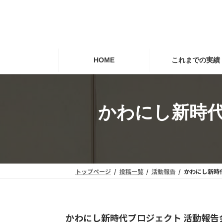
コ
ナ
ン
ビ
テ
ゲ
ン
ー
ツ
シ
HOME
これまでの実績
へ
ョ
ス
ン
キ
に
かわにし新時代
ッ
移
プ
動
トップページ
投稿一覧
活動報告
かわにし新時
かわにし新時代プロジェクト 活動報告